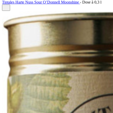
Tintales Harte Nuss Sour O’Donnell Moonshine
-
Dose à
0,3 l